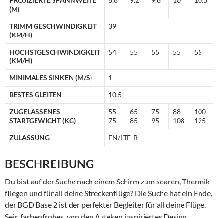
PROJIZIERTE SPANNWEITE
8.8
9.2
9.6
10
10.3
(M)
TRIMM GESCHWINDIGKEIT
39
(KM/H)
HÖCHSTGESCHWINDIGKEIT
54
55
55
55
55
(KM/H)
MINIMALES SINKEN (M/S)
1
BESTES GLEITEN
10.5
ZUGELASSENES
55-
65-
75-
88-
100-
STARTGEWICHT (KG)
75
85
95
108
125
ZULASSUNG
EN/LTF-B
BESCHREIBUNG
Du bist auf der Suche nach einem Schirm zum soaren, Thermik
fliegen und für all deine Streckenflüge? Die Suche hat ein Ende,
der BGD Base 2 ist der perfekter Begleiter für all deine Flüge.
Sein farbenfrohes, von den Azteken inspiriertes Design