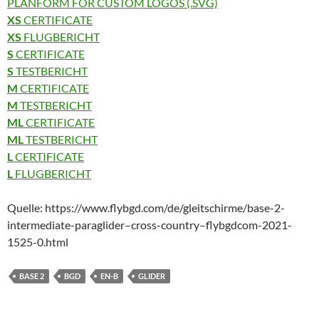
PLANFORM FOR CUSTOM LOGOS (.SVG)
XS
CERTIFICATE
XS
FLUGBERICHT
S
CERTIFICATE
S
TESTBERICHT
M
CERTIFICATE
M
TESTBERICHT
ML
CERTIFICATE
ML
TESTBERICHT
L
CERTIFICATE
L
FLUGBERICHT
Quelle: https://www.flybgd.com/de/gleitschirme/base-2-
intermediate-paraglider–cross-country–flybgdcom-2021-
1525-0.html
BASE 2
BGD
EN-B
GLIDER