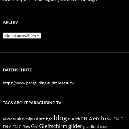
ARCHIV
Archiv
DATENSCHUTZ
https://www.paragliding.eu/impressum/
TAGS ABOUT PARAGLIDING TV
blog
en-b
airdesign
dudek
EN-A
Apco
bgd
EN-D
aircross
EN-C
glider
Gleitschirm
Gin
EN C
flow
gradient
EN A
icaro