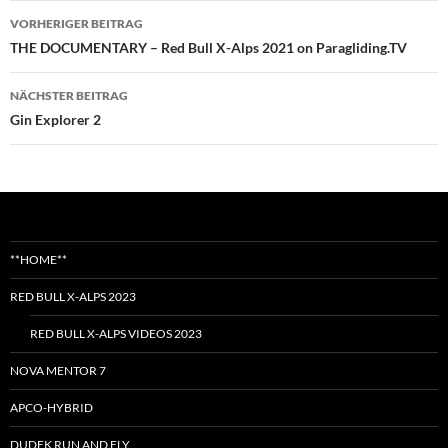
Beitragsnavigation
VORHERIGER BEITRAG
THE DOCUMENTARY – Red Bull X-Alps 2021 on Paragliding.TV
NÄCHSTER BEITRAG
Gin Explorer 2
**HOME**
RED BULL X-ALPS 2023
RED BULL X-ALPS VIDEOS 2023
NOVA MENTOR 7
APCO-HYBRID
DUDEK RUN AND FLY