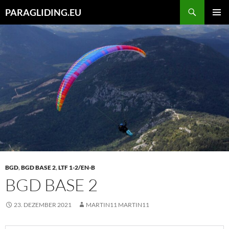
Zum
Suchen
PARAGLIDING.EU
Inhalt
PRIMÄR
springen
MENÜ
BGD
,
BGD BASE 2
,
LTF 1-2/EN-B
BGD BASE 2
23. DEZEMBER 2021
MARTIN11 MARTIN11