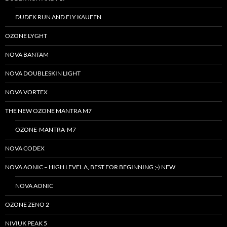
DUDEK RUN AND FLY KAUFEN
OZONE LYGHT
NOVA BANTAM
NOVA DOUBLESKIN LIGHT
NOVA VORTEX
THE NEW OZONE MANTRA M7
OZONE-MANTRA-M7
NOVA CODEX
NOVA AONIC – HIGH LEVEL A, BEST FOR BEGINNING ;-) NEW
NOVA AONIC
OZONE ZENO 2
NIVIUK PEAK 5