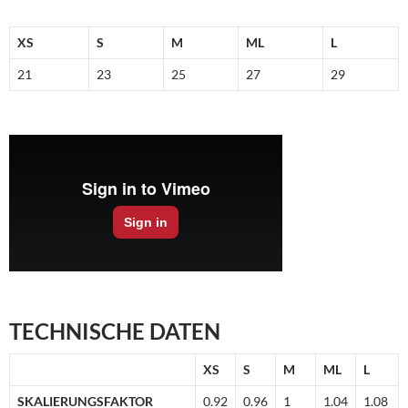
XS
S
M
ML
L
21
23
25
27
29
TECHNISCHE DATEN
XS
S
M
ML
L
SKALIERUNGSFAKTOR
0.92
0.96
1
1.04
1.08