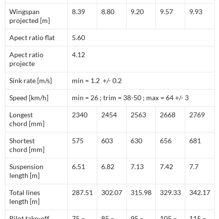
Wingspan
8.39
8.80
9.20
9.57
9.93
projected [m]
Apect ratio flat
5.60
Apect ratio
4.12
projecte
Sink rate [m/s]
min = 1.2 +/- 0.2
Speed [km/h]
min = 26 ; trim = 38-50 ; max = 64 +/- 3
Longest
2340
2454
2563
2668
2769
chord [mm]
Shortest
575
603
630
656
681
chord [mm]
Suspension
6.51
6.82
7.13
7.42
7.7
length [m]
Total lines
287.51
302.07
315.98
329.33
342.17
length [m]
Pilot take-off
75 –
85 –
95 –
105 –
115 –