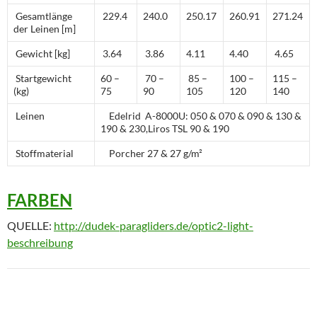
Gesamtlänge
229.4
240.0
250.17
260.91
271.24
der Leinen [m]
Gewicht [kg]
3.64
3.86
4.11
4.40
4.65
Startgewicht
60 –
70 –
85 –
100 –
115 –
(kg)
75
90
105
120
140
Leinen
Edelrid A-8000U: 050 & 070 & 090 & 130 &
190 & 230,Liros TSL 90 & 190
Stoffmaterial
Porcher 27 & 27 g/m²
FARBEN
QUELLE:
http://dudek-paragliders.de/optic2-light-
beschreibung