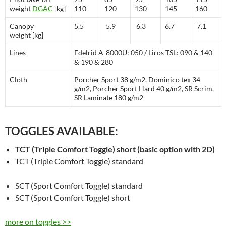
weight
DGAC
[kg]
110
120
130
145
160
Canopy
5.5
5.9
6.3
6.7
7.1
weight [kg]
Lines
Edelrid A-8000U: 050 / Liros TSL: 090 & 140
& 190 & 280
Cloth
Porcher Sport 38 g/m2, Dominico tex 34
g/m2, Porcher Sport Hard 40 g/m2, SR Scrim,
SR Laminate 180 g/m2
TOGGLES AVAILABLE:
TCT (Triple Comfort Toggle) short (basic option with 2D)
TCT (Triple Comfort Toggle) standard
SCT (Sport Comfort Toggle) standard
SCT (Sport Comfort Toggle) short
more on toggles >>