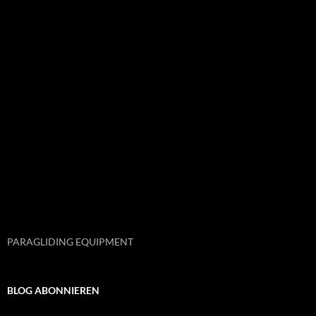
PARAGLIDING EQUIPMENT
BLOG ABONNIEREN
Enter your email address to follow this blog and receive notifications
of new posts by email.