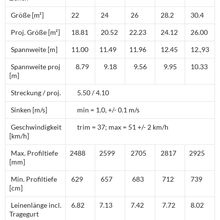
Größe [m²]
22
24
26
28.2
30.4
Proj. Größe [m²]
18.81
20.52
22.23
24.12
26.00
Spannweite [m]
11.00
11.49
11.96
12.45
12.,93
Spannweite proj
8.79
9.18
9.56
9.95
10.33
[m]
Streckung / proj.
5.50 / 4.10
Sinken [m/s]
min = 1.0, +/- 0.1 m/s
Geschwindigkeit
trim = 37; max = 51 +/- 2 km/h
[km/h]
Max. Profiltiefe
2488
2599
2705
2817
2925
[mm]
Min. Profiltiefe
629
657
683
712
739
[cm]
Leinenlänge incl.
6.82
7.13
7.42
7.72
8.02
Tragegurt