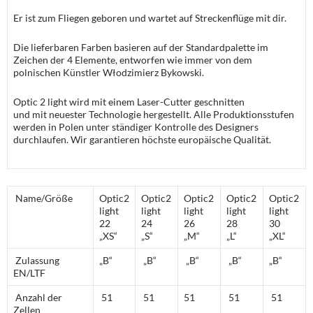
Er ist zum Fliegen geboren und wartet auf Streckenflüge mit dir.
Die lieferbaren Farben basieren auf der Standardpalette im
Zeichen der 4 Elemente, entworfen wie immer von dem
polnischen Künstler Włodzimierz Bykowski.
Optic 2 light wird mit einem Laser-Cutter geschnitten
und mit neuester Technologie hergestellt. Alle Produktionsstufen
werden in Polen unter ständiger Kontrolle des Designers
durchlaufen. Wir garantieren höchste europäische Qualität.
Name/Größe
Optic2
Optic2
Optic2
Optic2
Optic2
light
light
light
light
light
22
24
26
28
30
„XS“
„S“
„M“
„L“
„XL“
Zulassung
„B“
„B“
„B“
„B“
„B“
EN/LTF
Anzahl der
51
51
51
51
51
Zellen