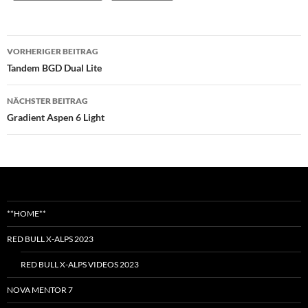
Beitragsnavigation
VORHERIGER BEITRAG
Tandem BGD Dual Lite
NÄCHSTER BEITRAG
Gradient Aspen 6 Light
**HOME**
RED BULL X-ALPS 2023
RED BULL X-ALPS VIDEOS 2023
NOVA MENTOR 7
APCO-HYBRID