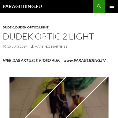
Zum
Suchen
PARAGLIDING.EU
Inhalt
PRIMÄR
springen
MENÜ
DUDEK
,
DUDEK OPTIC2 LIGHT
DUDEK OPTIC 2 LIGHT
10. JUNI 2019
MARTIN11 MARTIN11
HIER DAS AKTUELE VIDEO AUF: www.PARAGLIDING.TV :