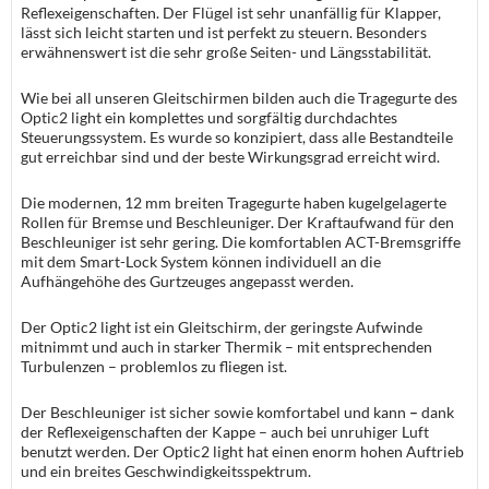
Reflexeigenschaften. Der Flügel ist sehr unanfällig für Klapper,
lässt sich leicht starten und ist perfekt zu steuern. Besonders
erwähnenswert ist die sehr große Seiten- und Längsstabilität.
Wie bei all unseren Gleitschirmen bilden auch die Tragegurte des
Optic2 light ein komplettes und sorgfältig durchdachtes
Steuerungssystem. Es wurde so konzipiert, dass alle Bestandteile
gut erreichbar sind und der beste Wirkungsgrad erreicht wird.
Die modernen, 12 mm breiten Tragegurte haben kugelgelagerte
Rollen für Bremse und Beschleuniger. Der Kraftaufwand für den
Beschleuniger ist sehr gering. Die komfortablen ACT-Bremsgriffe
mit dem Smart-Lock System können individuell an die
Aufhängehöhe des Gurtzeuges angepasst werden.
Der Optic2 light ist ein Gleitschirm, der geringste Aufwinde
mitnimmt und auch in starker Thermik – mit entsprechenden
Turbulenzen – problemlos zu fliegen ist.
Der Beschleuniger ist sicher sowie komfortabel und kann
–
dank
der Reflexeigenschaften der Kappe – auch bei unruhiger Luft
benutzt werden. Der Optic2 light hat einen enorm hohen Auftrieb
und ein breites Geschwindigkeitsspektrum.