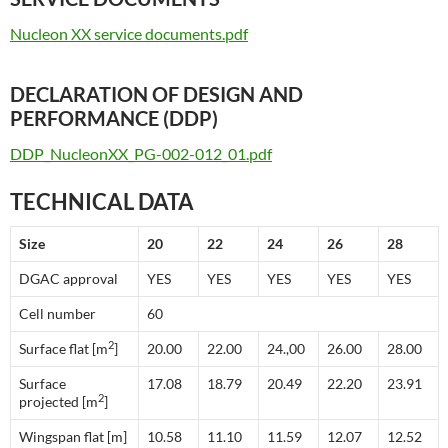
Nucleon XX service documents.pdf
DECLARATION OF DESIGN AND
PERFORMANCE (DDP)
DDP_NucleonXX_PG-002-012_01.pdf
TECHNICAL DATA
Size
20
22
24
26
28
DGAC approval
YES
YES
YES
YES
YES
Cell number
60
2
Surface flat [m
]
20.00
22.00
24.,00
26.00
28.00
Surface
17.08
18.79
20.49
22.20
23.91
2
projected [m
]
Wingspan flat [m]
10.58
11.10
11.59
12.07
12.52