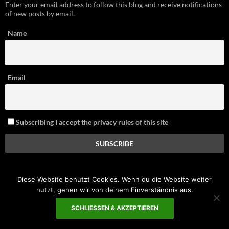
Name
Email
Subscribing I accept the privacy rules of this site
NEUESTE BEITRÄGE
Diese Website benutzt Cookies. Wenn du die Website weiter
Red Bull X-Alps 2027 Event Calendar
nutzt, gehen wir von deinem Einverständnis aus.
With the Paramotor through USA – and exploded in the Air
SCHLIESSEN & AKZEPTIEREN
NEW – Nova XENON 3 – Twoliner for Hike and Fly – Red Bull X-Alps