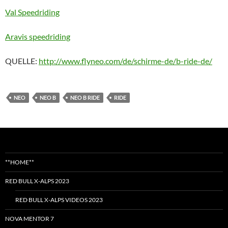
Val Speedriding
Aravis speedriding
QUELLE:
http://www.flyneo.com/de/schirme-de/b-ride-de/
NEO
NEO B
NEO B RIDE
RIDE
**HOME**
RED BULL X-ALPS 2023
RED BULL X-ALPS VIDEOS 2023
NOVA MENTOR 7