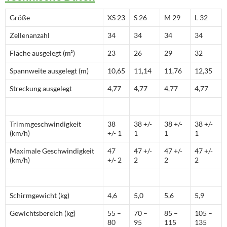
Größe
XS 23
S 26
M 29
L 32
Zellenanzahl
34
34
34
34
Fläche ausgelegt (m²)
23
26
29
32
Spannweite ausgelegt (m)
10,65
11,14
11,76
12,35
Streckung ausgelegt
4,77
4,77
4,77
4,77
Trimmgeschwindigkeit
38
38 +/-
38 +/-
38 +/-
(km/h)
+/- 1
1
1
1
Maximale Geschwindigkeit
47
47 +/-
47 +/-
47 +/-
(km/h)
+/- 2
2
2
2
Schirmgewicht (kg)
4,6
5,0
5,6
5,9
Gewichtsbereich (kg)
55 –
70 –
85 –
105 –
80
95
115
135