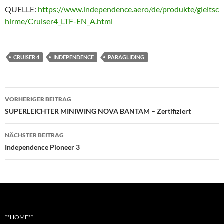
QUELLE:
https://www.independence.aero/de/produkte/gleitsc
hirme/Cruiser4_LTF-EN_A.html
CRUISER 4
INDEPENDENCE
PARAGLIDING
Beitragsnavigation
VORHERIGER BEITRAG
SUPERLEICHTER MINIWING NOVA BANTAM – Zertifiziert
NÄCHSTER BEITRAG
Independence Pioneer 3
**HOME**