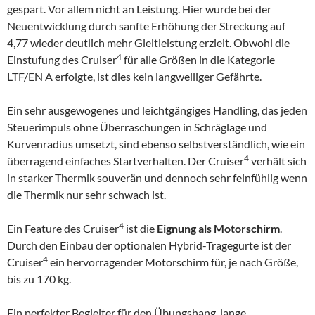
gespart. Vor allem nicht an Leistung. Hier wurde bei der
Neuentwicklung durch sanfte Erhöhung der Streckung auf
4,77 wieder deutlich mehr Gleitleistung erzielt. Obwohl die
4
Einstufung des Cruiser
für alle Größen in die Kategorie
LTF/EN A erfolgte, ist dies kein langweiliger Gefährte.
Ein sehr ausgewogenes und leichtgängiges Handling, das jeden
Steuerimpuls ohne Überraschungen in Schräglage und
Kurvenradius umsetzt, sind ebenso selbstverständlich, wie ein
4
überragend einfaches Startverhalten. Der Cruiser
verhält sich
in starker Thermik souverän und dennoch sehr feinfühlig wenn
die Thermik nur sehr schwach ist.
4
Ein Feature des Cruiser
ist die
Eignung als Motorschirm
.
Durch den Einbau der optionalen Hybrid-Tragegurte ist der
4
Cruiser
ein hervorragender Motorschirm für, je nach Größe,
bis zu 170 kg.
Ein perfekter Begleiter für den Übungshang, lange