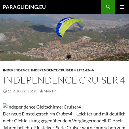
Zum
Suchen
PARAGLIDING.EU
Inhalt
PRIMÄR
springen
MENÜ
INDEPENDENCE
,
INDEPENDENCE CRUISER 4
,
LTF1-EN-A
INDEPENDENCE CRUISER 4
11. AUGUST 2019
MARTIN
Der neue Einsteigerschirm
Cruiser4
– Leichter und mit deutlich
mehr Gleitleistung gegenüber dem Vorgängermodell. Die seit
Jahren beliebte Einsteiger-Serie Cruiser wurde nun schon zum