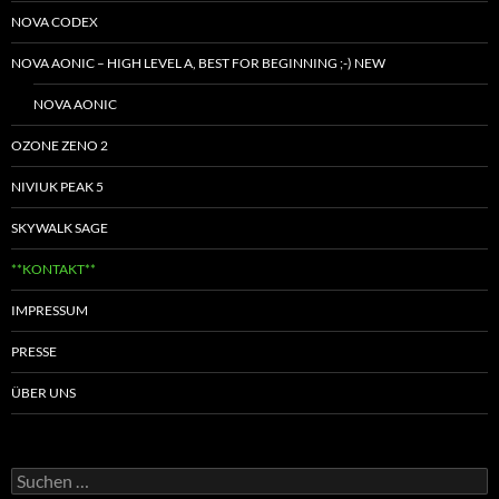
NOVA CODEX
NOVA AONIC – HIGH LEVEL A, BEST FOR BEGINNING ;-) NEW
NOVA AONIC
OZONE ZENO 2
NIVIUK PEAK 5
SKYWALK SAGE
**KONTAKT**
IMPRESSUM
PRESSE
ÜBER UNS
Suchen
nach: