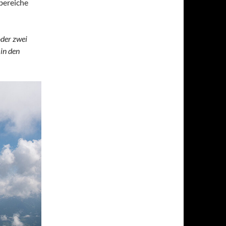
bereiche
oder zwei
in den