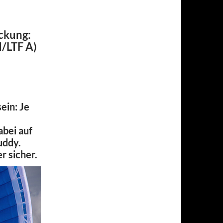
eckung:
N/LTF A)
ein: Je
abei auf
uddy.
r sicher.