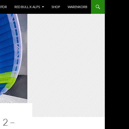
OTOR
RED BULL X-ALPS
SHOP
WARENKORB
2 –