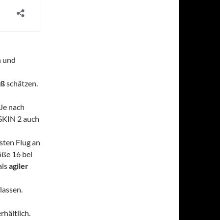
n und
aß
schätzen.
 Je nach
SKIN 2 auch
ten Flug an
öße 16 bei
als
agiler
lassen.
hältlich.