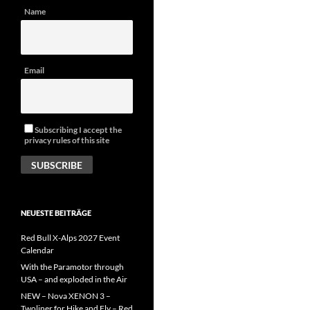
Name
Email
Subscribing I accept the
privacy rules of this site
NEUESTE BEITRÄGE
Red Bull X-Alps 2027 Event
Calendar
With the Paramotor through
USA – and exploded in the Air
NEW – Nova XENON 3 –
Twoliner for Hike and Fly – Red