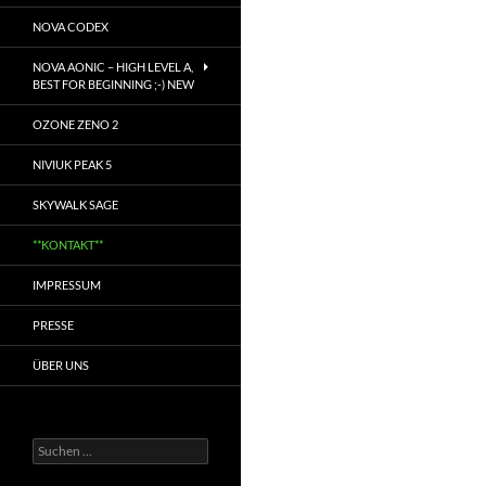
NOVA CODEX
NOVA AONIC – HIGH LEVEL A,
BEST FOR BEGINNING ;-) NEW
OZONE ZENO 2
NIVIUK PEAK 5
SKYWALK SAGE
**KONTAKT**
IMPRESSUM
PRESSE
ÜBER UNS
Suchen
nach: