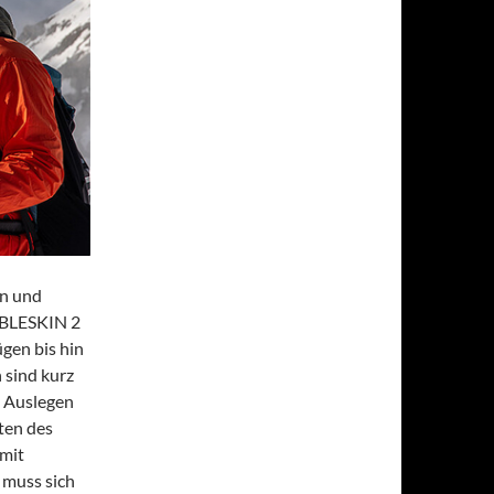
en und
UBLESKIN 2
ügen bis hin
 sind kurz
s Auslegen
ten des
mit
 muss sich