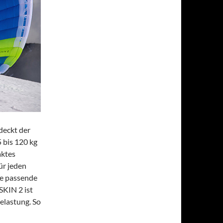
deckt der
bis 120 kg
aktes
ür jeden
ne passende
KIN 2 ist
elastung. So