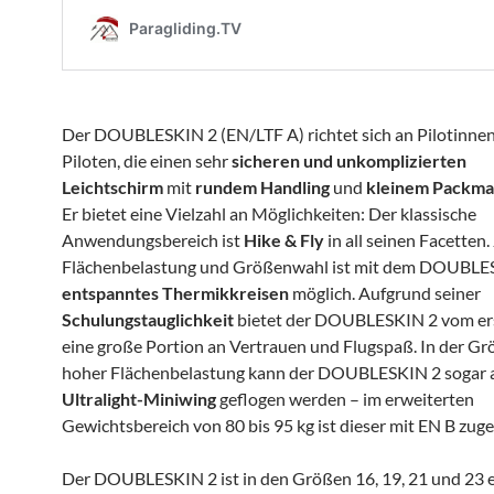
Der DOUBLESKIN 2 (EN/LTF A) richtet sich an Pilotinne
Piloten, die einen sehr
sicheren und unkomplizierten
Leichtschirm
mit
rundem Handling
und
kleinem Packm
Er bietet eine Vielzahl an Möglichkeiten: Der klassische
Anwendungsbereich ist
Hike & Fly
in all seinen Facetten.
Flächenbelastung und Größenwahl ist mit dem DOUBLE
entspanntes Thermikkreisen
möglich. Aufgrund seiner
Schulungstauglichkeit
bietet der DOUBLESKIN 2 vom ers
eine große Portion an Vertrauen und Flugspaß. In der Gr
hoher Flächenbelastung kann der DOUBLESKIN 2 sogar 
Ultralight-Miniwing
geflogen werden – im erweiterten
Gewichtsbereich von 80 bis 95 kg ist dieser mit EN B zuge
Der DOUBLESKIN 2 ist in den Größen 16, 19, 21 und 23 er