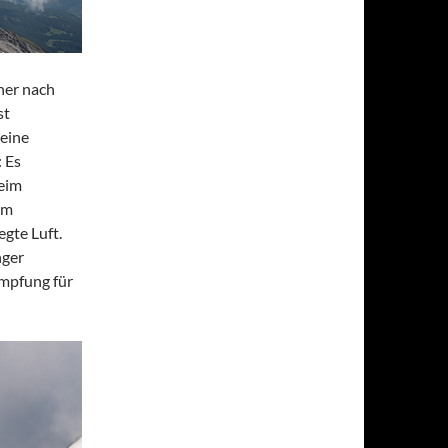
ner nach
st
 eine
 Es
eim
im
egte Luft.
nger
ämpfung für