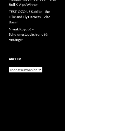
Bull X-Alps Winner
TEST: OZONE Sublite – the
Hike and Fly Harness – Ziad
Bassil
Niviuk Koyot 6 –
Schulungstauglich und für
Anfänger
ARCHIV
Archiv