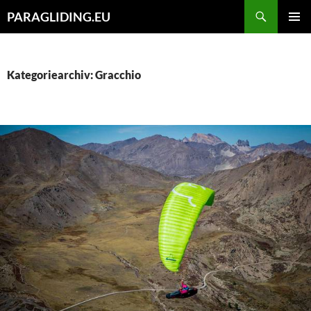
Zum
Suchen
PARAGLIDING.EU
Inhalt
PRIMÄR
springen
MENÜ
Kategoriearchiv: Gracchio