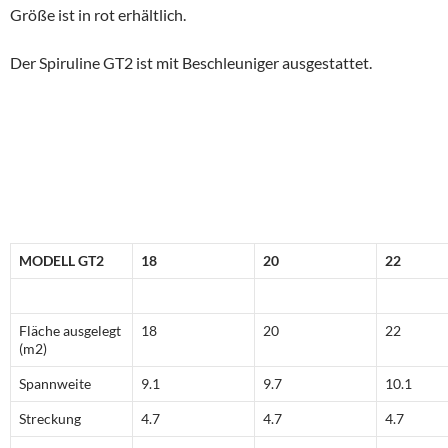
Größe ist in rot erhältlich.
Der Spiruline GT2 ist mit Beschleuniger ausgestattet.
MODELL GT2
18
20
22
Fläche ausgelegt
18
20
22
(m2)
Spannweite
9.1
9.7
10.1
Streckung
4.7
4.7
4.7