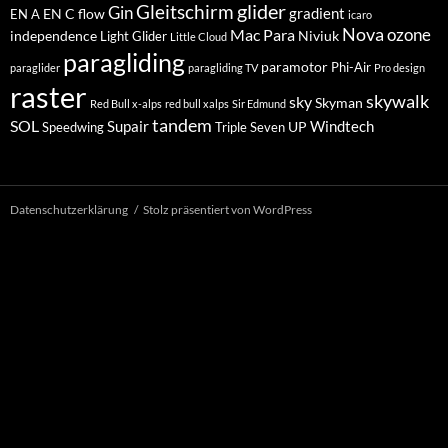
glider
Gleitschirm
Gin
EN C
flow
gradient
EN A
icaro
Nova
Mac Para
ozone
independence
Niviuk
Light Glider
Little Cloud
paragliding
paramotor
Phi-Air
paraglider
paragliding TV
Pro design
raster
skywalk
sky
Skyman
Red Bull x-alps
red bull xalps
Sir Edmund
tandem
SOL
Windtech
Supair
UP
Speedwing
Triple Seven
Datenschutzerklärung
Stolz präsentiert von WordPress