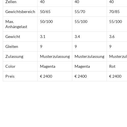
Zellen
40
40
40
Gewichtsbereich
50/65
55/70
70/85
Max.
50/100
55/100
55/100
Anhängelast
Gewicht
3.1
3.4
3.6
Gleiten
9
9
9
Zulassung
Musterzulassung
Musterzulassung
Musterzul
Color
Magenta
Magenta
Rot
Preis
€ 2400
€ 2400
€ 2400