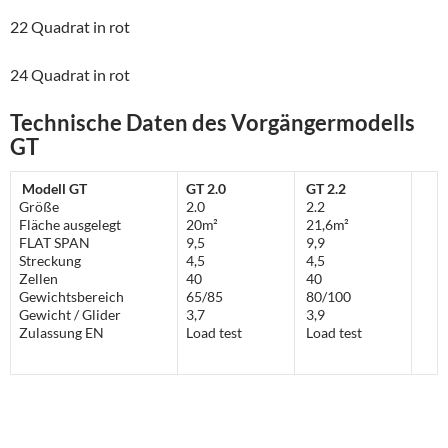
22 Quadrat in rot
24 Quadrat in rot
Technische Daten des Vorgängermodells
GT
Modell GT
GT 2.0
GT 2.2
Größe
2.0
2.2
Fläche ausgelegt
20m²
21,6m²
FLAT SPAN
9,5
9,9
Streckung
4,5
4,5
Zellen
40
40
Gewichtsbereich
65/85
80/100
Gewicht / Glider
3,7
3,9
Zulassung EN
Load test
Load test