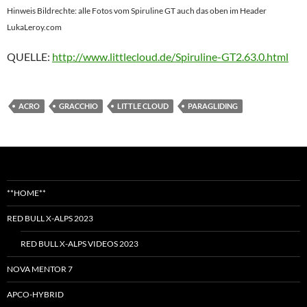
Hinweis Bildrechte: alle Fotos vom Spiruline GT auch das oben im Header
LukaLeroy.com
QUELLE:
http://www.littlecloud.de/Spiruline-GT2.63.0.html
ACRO
GRACCHIO
LITTLE CLOUD
PARAGLIDING
**HOME**
RED BULL X-ALPS 2023
RED BULL X-ALPS VIDEOS 2023
NOVA MENTOR 7
APCO-HYBRID