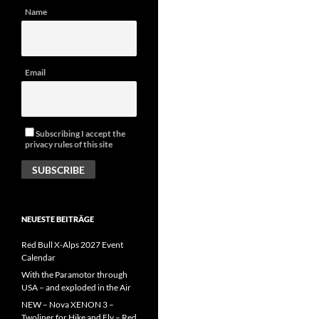
Name
Email
Subscribing I accept the
privacy rules of this site
NEUESTE BEITRÄGE
Red Bull X-Alps 2027 Event
Calendar
With the Paramotor through
USA – and exploded in the Air
NEW – Nova XENON 3 –
Twoliner for Hike and Fly – Red