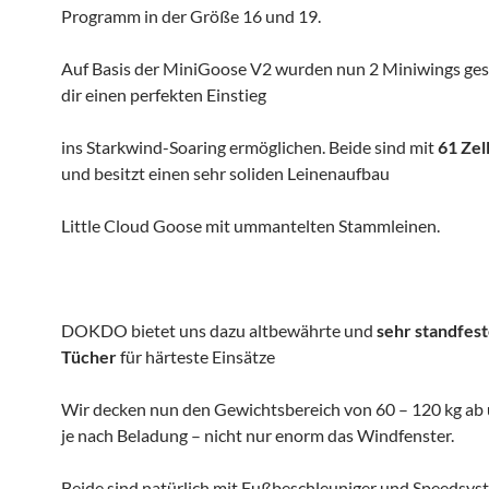
Programm in der Größe 16 und 19.
Auf Basis der MiniGoose V2 wurden nun 2 Miniwings gesc
dir einen perfekten Einstieg
ins Starkwind-Soaring ermöglichen. Beide sind mit
61 Zel
und besitzt einen sehr soliden Leinenaufbau
Little Cloud Goose mit ummantelten Stammleinen.
DOKDO bietet uns dazu altbewährte und
sehr standfes
Tücher
für härteste Einsätze
Wir decken nun den Gewichtsbereich von 60 – 120 kg ab 
je nach Beladung – nicht nur enorm das Windfenster.
Beide sind natürlich mit Fußbeschleuniger und Speedsys