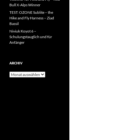
Bull X-Alps Winner
TEST: OZONE Sublite – the
Hike and Fly Harness – Ziad
Bassil
Niviuk Koyot 6 –
Schulungstauglich und für
Anfänger
ARCHIV
Archiv