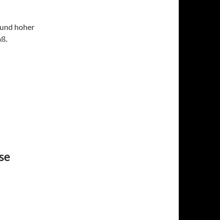
 und hoher
aß.
se