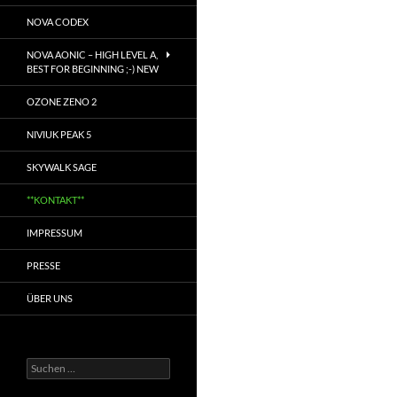
NOVA CODEX
NOVA AONIC – HIGH LEVEL A,
BEST FOR BEGINNING ;-) NEW
OZONE ZENO 2
NIVIUK PEAK 5
SKYWALK SAGE
**KONTAKT**
IMPRESSUM
PRESSE
ÜBER UNS
Suchen
nach: