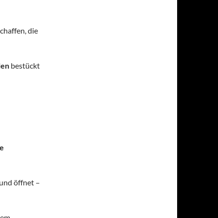
haffen, die
len
bestückt
te
und öffnet –
tem