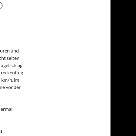
O
turen und
cht selten
Flügelschlag
treckenflug
 km/h, im
ne vor der
hermal
es