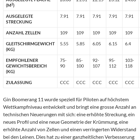
2
(M
)
AUSGELEGTE
7.91
7.91
7.91
7.91
7.91
STRECKUNG
ANZAHL ZELLEN
109
109
109
109
109
GLEITSCHIRMGEWICHT
5.55
5.85
6.05
6.15
6.4
(KG)
EMPFOHLENER
75-
85-
92-
95-
103-
GEWICHTSBEREICH
90
100
107
112
118
(KG)
ZULASSUNG
CCC
CCC
CCC
CCC
CCC
Gin Boomerang 11 wurde speziell für Piloten auf höchstem
Wettkampfniveau entwickelt und bringt eine grosse Anzahl an
technischen Neuerungen mit sich: eine erhöhte Streckung, ein
neues Profil und eine neue Geometrie der Krümmung, eine
erhöhte Anzahl von Zellen und einen verringerten Widerstand
bei den Leinen. Dies hat zu einer ganzheitlichen Verbesserung