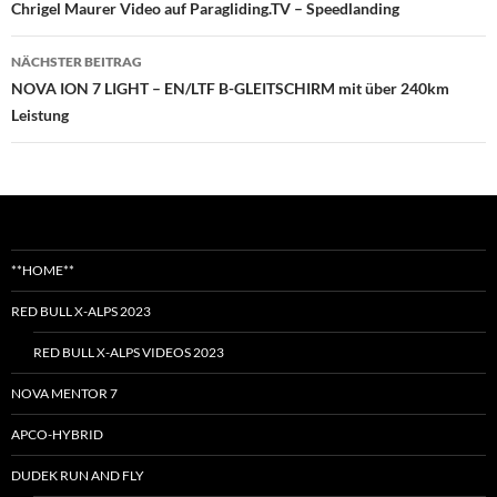
Chrigel Maurer Video auf Paragliding.TV – Speedlanding
NÄCHSTER BEITRAG
NOVA ION 7 LIGHT – EN/LTF B-GLEITSCHIRM mit über 240km
Leistung
**HOME**
RED BULL X-ALPS 2023
RED BULL X-ALPS VIDEOS 2023
NOVA MENTOR 7
APCO-HYBRID
DUDEK RUN AND FLY