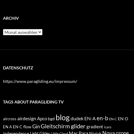
ARCHIV
Archiv
DATENSCHUTZ
https://www.paragliding.eu/impressum/
TAGS ABOUT PARAGLIDING TV
blog
en-b
airdesign
dudek
EN-A
Apco
bgd
EN-D
aircross
EN-C
glider
Gleitschirm
Gin
EN C
flow
gradient
EN A
icaro
Nova
Mac Para
ozone
independence
Niviuk
Light Glider
Little Cloud