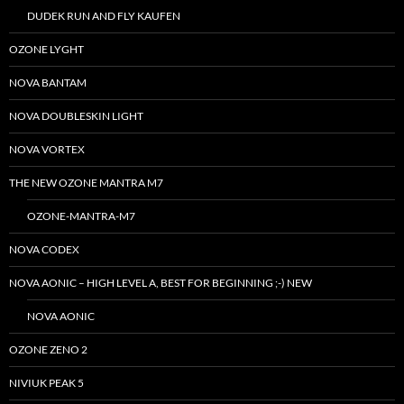
DUDEK RUN AND FLY KAUFEN
OZONE LYGHT
NOVA BANTAM
NOVA DOUBLESKIN LIGHT
NOVA VORTEX
THE NEW OZONE MANTRA M7
OZONE-MANTRA-M7
NOVA CODEX
NOVA AONIC – HIGH LEVEL A, BEST FOR BEGINNING ;-) NEW
NOVA AONIC
OZONE ZENO 2
NIVIUK PEAK 5