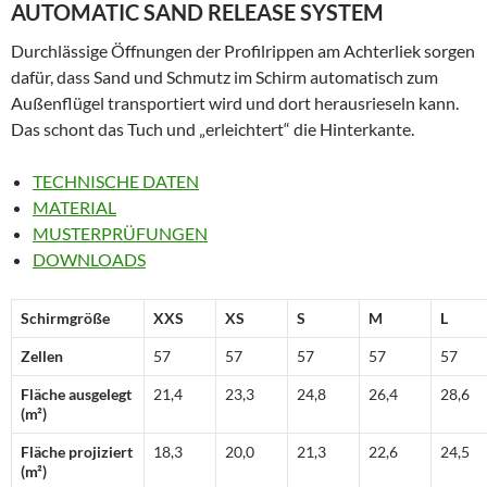
AUTOMATIC SAND RELEASE SYSTEM
Durchlässige Öffnungen der Profilrippen am Achterliek sorgen
dafür, dass Sand und Schmutz im Schirm automatisch zum
Außenflügel transportiert wird und dort herausrieseln kann.
Das schont das Tuch und „erleichtert“ die Hinterkante.
TECHNISCHE DATEN
MATERIAL
MUSTERPRÜFUNGEN
DOWNLOADS
Schirmgröße
XXS
XS
S
M
L
Zellen
57
57
57
57
57
Fläche ausgelegt
21,4
23,3
24,8
26,4
28,6
(m²)
Fläche projiziert
18,3
20,0
21,3
22,6
24,5
(m²)