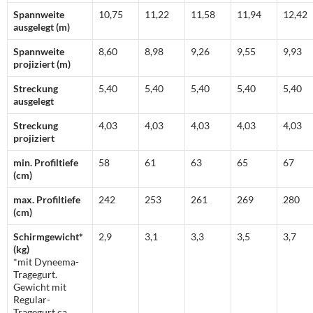
Spannweite
10,75
11,22
11,58
11,94
12,42
ausgelegt (m)
Spannweite
8,60
8,98
9,26
9,55
9,93
projiziert (m)
Streckung
5,40
5,40
5,40
5,40
5,40
ausgelegt
Streckung
4,03
4,03
4,03
4,03
4,03
projiziert
min. Profiltiefe
58
61
63
65
67
(cm)
max. Profiltiefe
242
253
261
269
280
(cm)
Schirmgewicht*
2,9
3,1
3,3
3,5
3,7
(kg)
*mit Dyneema-
Tragegurt.
Gewicht mit
Regular-
Tragegurt ca.