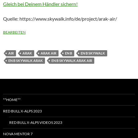
Gleich bei Deinem Händler sichern!
Quelle: https://www.skywalk.info/de/project/arak-air/
BEARBEITEN
AIR
ARAK
ARAK AIR
EN B
EN B SKYWALK
EN B SKYWALK ARAK
EN B SKYWALK ARAK AIR
**HOME**
RED BULL X-ALPS 2023
RED BULL X-ALPS VIDEOS 2023
NOVA MENTOR 7