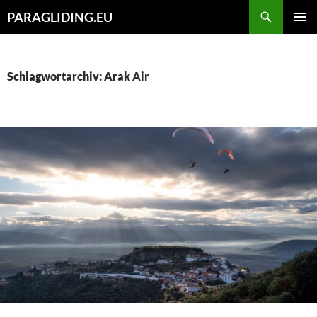
Zum
Suchen
PARAGLIDING.EU
Inhalt
PRIMÄR
springen
MENÜ
Schlagwortarchiv: Arak Air