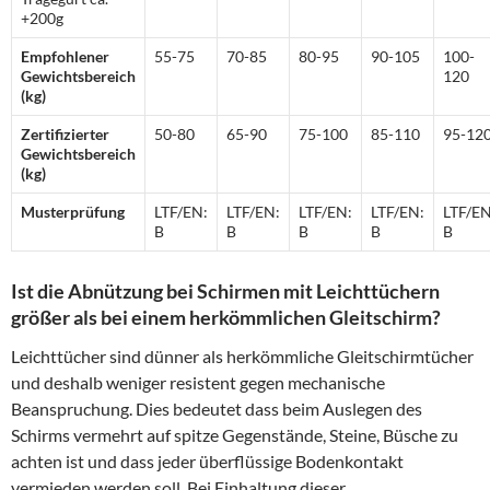
+200g
Empfohlener
55-75
70-85
80-95
90-105
100-
Gewichtsbereich
120
(kg)
Zertifizierter
50-80
65-90
75-100
85-110
95-12
Gewichtsbereich
(kg)
Musterprüfung
LTF/EN:
LTF/EN:
LTF/EN:
LTF/EN:
LTF/EN
B
B
B
B
B
Ist die Abnützung bei Schirmen mit Leichttüchern
größer als bei einem herkömmlichen Gleitschirm?
Leichttücher sind dünner als herkömmliche Gleitschirmtücher
und deshalb weniger resistent gegen mechanische
Beanspruchung. Dies bedeutet dass beim Auslegen des
Schirms vermehrt auf spitze Gegenstände, Steine, Büsche zu
achten ist und dass jeder überflüssige Bodenkontakt
vermieden werden soll. Bei Einhaltung dieser