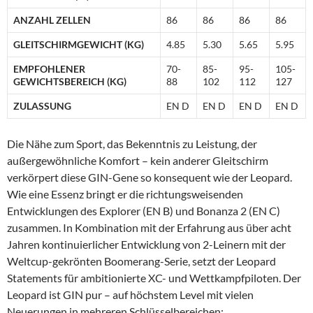
ANZAHL ZELLEN
86
86
86
86
GLEITSCHIRMGEWICHT (KG)
4.85
5.30
5.65
5.95
EMPFOHLENER
70-
85-
95-
105-
GEWICHTSBEREICH (KG)
88
102
112
127
ZULASSUNG
EN D
EN D
EN D
EN D
Die Nähe zum Sport, das Bekenntnis zu Leistung, der
außergewöhnliche Komfort – kein anderer Gleitschirm
verkörpert diese GIN-Gene so konsequent wie der Leopard.
Wie eine Essenz bringt er die richtungsweisenden
Entwicklungen des Explorer (EN B) und Bonanza 2 (EN C)
zusammen. In Kombination mit der Erfahrung aus über acht
Jahren kontinuierlicher Entwicklung von 2-Leinern mit der
Weltcup-gekrönten Boomerang-Serie, setzt der Leopard
Statements für ambitionierte XC- und Wettkampfpiloten. Der
Leopard ist GIN pur – auf höchstem Level mit vielen
Neuerungen in mehreren Schlüsselbereichen: