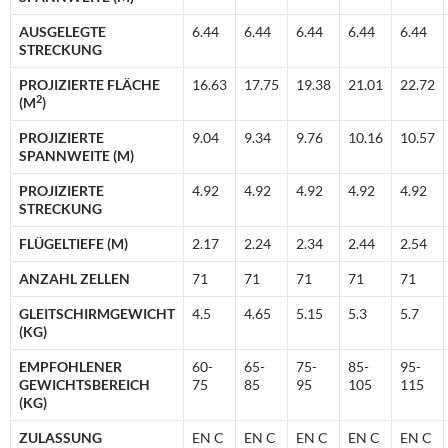
AUSGELEGTE
6.44
6.44
6.44
6.44
6.44
STRECKUNG
PROJIZIERTE FLÄCHE
16.63
17.75
19.38
21.01
22.72
2
(M
)
PROJIZIERTE
9.04
9.34
9.76
10.16
10.57
SPANNWEITE (M)
PROJIZIERTE
4.92
4.92
4.92
4.92
4.92
STRECKUNG
FLÜGELTIEFE (M)
2.17
2.24
2.34
2.44
2.54
ANZAHL ZELLEN
71
71
71
71
71
GLEITSCHIRMGEWICHT
4.5
4.65
5.15
5.3
5.7
(KG)
EMPFOHLENER
60-
65-
75-
85-
95-
GEWICHTSBEREICH
75
85
95
105
115
(KG)
ZULASSUNG
EN C
EN C
EN C
EN C
EN C