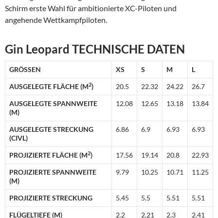
Schirm erste Wahl für ambitionierte XC-Piloten und
angehende Wettkampfpiloten.
Gin Leopard TECHNISCHE DATEN
GRÖSSEN
XS
S
M
L
2
AUSGELEGTE FLÄCHE (M
)
20.5
22.32
24.22
26.7
AUSGELEGTE SPANNWEITE
12.08
12.65
13.18
13.84
(M)
AUSGELEGTE STRECKUNG
6.86
6.9
6.93
6.93
(CIVL)
2
PROJIZIERTE FLÄCHE (M
)
17.56
19.14
20.8
22.93
PROJIZIERTE SPANNWEITE
9.79
10.25
10.71
11.25
(M)
PROJIZIERTE STRECKUNG
5.45
5.5
5.51
5.51
FLÜGELTIEFE (M)
2.2
2.21
2.3
2.41