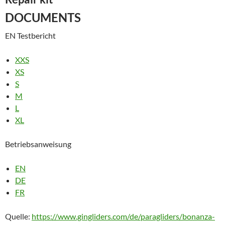
DOCUMENTS
EN Testbericht
XXS
XS
S
M
L
XL
Betriebsanweisung
EN
DE
FR
Quelle:
https://www.gingliders.com/de/paragliders/bonanza-