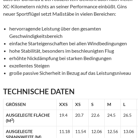
XC-Kilometern nichts an seiner Performance einbüßt. Gins
neuer Sportflügel setzt Maßstäbe in vielen Bereichen:
hervorragende Leistung über den gesamten
Geschwindigkeitsbereich
einfache Starteigenschaften bei allen Windbedingungen
hohe Stabilität, besonders im beschleunigten Flug
erhöhte Nickdämpfung bei starken Bedingungen
exzellentes Steigen
große passive Sicherheit in Bezug auf das Leistungsniveau
TECHNISCHE DATEN
GRÖSSEN
XXS
XS
S
M
L
AUSGELEGTE FLÄCHE
19.4
20.7
22.6
24.5
26.5
2
(M
)
AUSGELEGTE
11.18
11.54
12.06
12.56
13.06
SPANNWEITE (M)