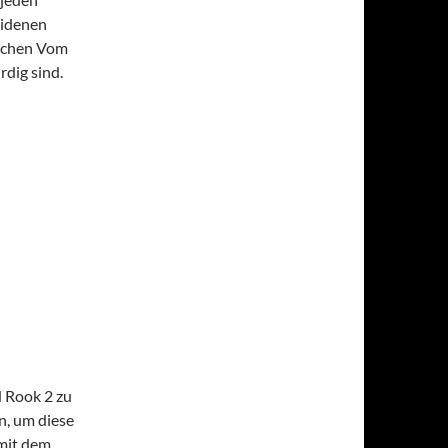
eidenen
achen Vom
dig sind.
d Rook 2 zu
n, um diese
 mit dem