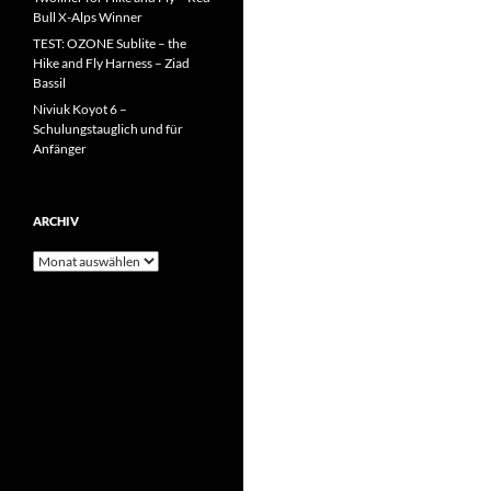
Bull X-Alps Winner
TEST: OZONE Sublite – the
Hike and Fly Harness – Ziad
Bassil
Niviuk Koyot 6 –
Schulungstauglich und für
Anfänger
ARCHIV
Archiv