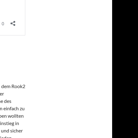
nd dem Rook2
er
ne des
n einfach zu
ben wollten
instieg in
 und sicher
 jeden