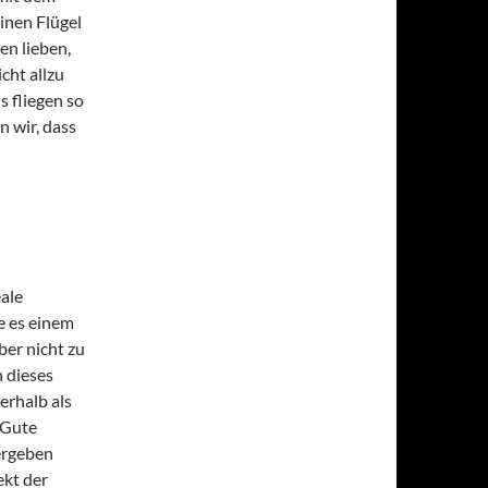
inen Flügel
gen lieben,
cht allzu
s fliegen so
 wir, dass
eale
e es einem
ber nicht zu
 dieses
erhalb als
 Gute
ergeben
ekt der