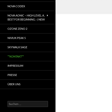
NOVA CODEX
NOVA AONIC – HIGH LEVEL A,
BEST FOR BEGINNING ;-) NEW
OZONE ZENO 2
NIVIUK PEAK 5
SKYWALK SAGE
**KONTAKT**
IMPRESSUM
PRESSE
ÜBER UNS
Suchen
nach: