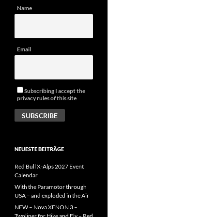
Name
Email
Subscribing I accept the
privacy rules of this site
NEUESTE BEITRÄGE
Red Bull X-Alps 2027 Event
Calendar
With the Paramotor through
USA – and exploded in the Air
NEW – Nova XENON 3 –
Twoliner for Hike and Fly – Red