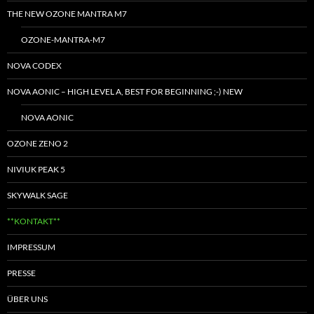
THE NEW OZONE MANTRA M7
OZONE-MANTRA-M7
NOVA CODEX
NOVA AONIC – HIGH LEVEL A, BEST FOR BEGINNING ;-) NEW
NOVA AONIC
OZONE ZENO 2
NIVIUK PEAK 5
SKYWALK SAGE
**KONTAKT**
IMPRESSUM
PRESSE
ÜBER UNS