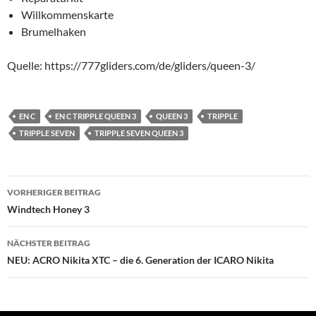
Willkommenskarte
Brumelhaken
Quelle: https://777gliders.com/de/gliders/queen-3/
EN C
EN C TRIPPLE QUEEN 3
QUEEN 3
TRIPPLE
TRIPPLE SEVEN
TRIPPLE SEVEN QUEEN 3
Beitragsnavigation
VORHERIGER BEITRAG
Windtech Honey 3
NÄCHSTER BEITRAG
NEU: ACRO Nikita XTC – die 6. Generation der ICARO Nikita