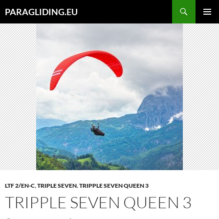
Zum
Suchen
PARAGLIDING.EU
Inhalt
PRIMÄR
springen
MENÜ
LTF 2/EN-C
,
TRIPLE SEVEN
,
TRIPPLE SEVEN QUEEN 3
TRIPPLE SEVEN QUEEN 3