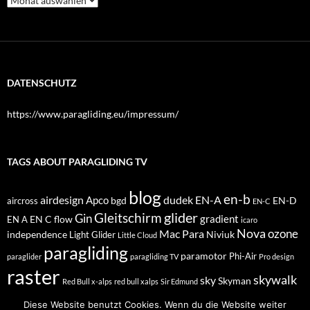
DATENSCHUTZ
https://www.paragliding.eu/impressum/
TAGS ABOUT PARAGLIDING TV
blog
en-b
airdesign
dudek
EN-A
Apco
bgd
EN-D
aircross
EN-C
glider
Gleitschirm
Gin
EN C
flow
gradient
EN A
icaro
Nova
Mac Para
ozone
independence
Niviuk
Light Glider
Little Cloud
paragliding
paramotor
Phi-Air
paraglider
paragliding TV
Pro design
raster
skywalk
sky
Skyman
Red Bull x-alps
red bull xalps
Sir Edmund
tandem
SOL
Windtech
Supair
UP
Speedwing
Triple Seven
Datenschutzerklärung
Stolz präsentiert von WordPress
Diese Website benutzt Cookies. Wenn du die Website weiter