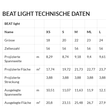
BEAT LIGHT TECHNISCHE DATEN
BEAT light
Name
XS
S
M
ML
L
Grösse
18
20
22
23
24
Zellenzahl
56
56
56
56
56
Projizierte
m
8,29
8,74
9,18
9,4
9,61
Spannweite
Projizierte Fläche
m²
17,74
19,72
21,73
22,77
23,7
Projizierte
3,88
3,88
3,88
3,88
3,88
Streckung
Ausgelegte
m
10,51
11,07
11,63
11,9
12,1
Spannweite
Ausgelegte Fläche
m²
20,8
23,11
25,48
26,7
27,9