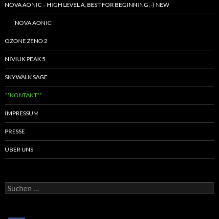
NOVA AONIC – HIGH LEVEL A, BEST FOR BEGINNING ;-) NEW
NOVA AONIC
OZONE ZENO 2
NIVIUK PEAK 5
SKYWALK SAGE
**KONTAKT**
IMPRESSUM
PRESSE
ÜBER UNS
Suchen
nach: