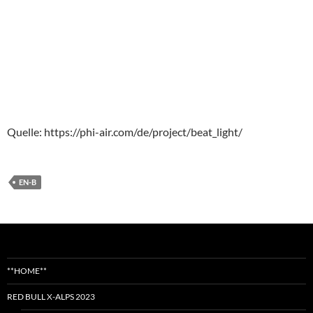
Quelle: https://phi-air.com/de/project/beat_light/
EN-B
**HOME**
RED BULL X-ALPS 2023