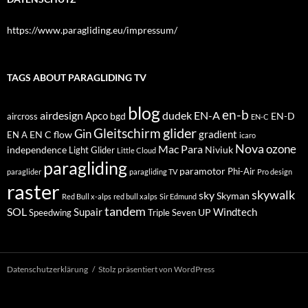
TAGS ABOUT PARAGLIDING TV
blog
en-b
airdesign
dudek
EN-A
Apco
bgd
EN-D
aircross
EN-C
glider
Gleitschirm
Gin
EN C
flow
gradient
EN A
icaro
Nova
Mac Para
ozone
independence
Niviuk
Light Glider
Little Cloud
paragliding
paramotor
Phi-Air
paraglider
paragliding TV
Pro design
raster
skywalk
sky
Skyman
Red Bull x-alps
red bull xalps
Sir Edmund
tandem
SOL
Windtech
Supair
UP
Speedwing
Triple Seven
Datenschutzerklärung
Stolz präsentiert von WordPress