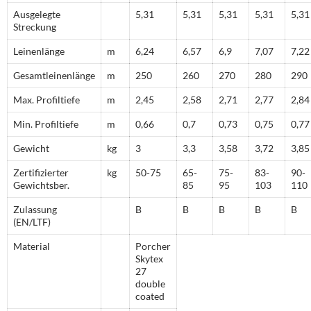
Ausgelegte
5,31
5,31
5,31
5,31
5,31
Streckung
Leinenlänge
m
6,24
6,57
6,9
7,07
7,22
Gesamtleinenlänge
m
250
260
270
280
290
Max. Profiltiefe
m
2,45
2,58
2,71
2,77
2,84
Min. Profiltiefe
m
0,66
0,7
0,73
0,75
0,77
Gewicht
kg
3
3,3
3,58
3,72
3,85
Zertifizierter
kg
50-75
65-
75-
83-
90-
Gewichtsber.
85
95
103
110
Zulassung
B
B
B
B
B
(EN/LTF)
Material
Porcher
Skytex
27
double
coated