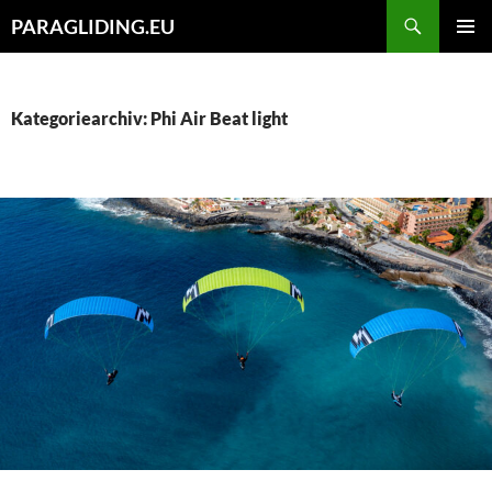
Zum
Suchen
PARAGLIDING.EU
Inhalt
PRIMÄR
springen
MENÜ
Kategoriearchiv: Phi Air Beat light