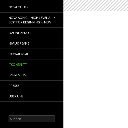
NOVA CODEX
NOVA AONIC – HIGH LEVEL A,
BEST FOR BEGINNING ;-) NEW
OZONE ZENO 2
NIVIUK PEAK 5
SKYWALK SAGE
**KONTAKT**
IMPRESSUM
PRESSE
ÜBER UNS
Suchen
nach: