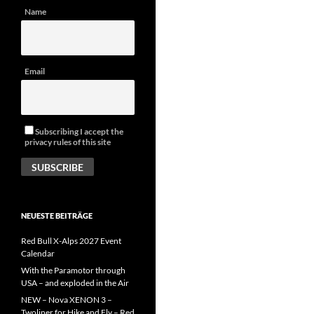
Name
Email
Subscribing I accept the
privacy rules of this site
NEUESTE BEITRÄGE
Red Bull X-Alps 2027 Event
Calendar
With the Paramotor through
USA – and exploded in the Air
NEW – Nova XENON 3 –
Twoliner for Hike and Fly – Red