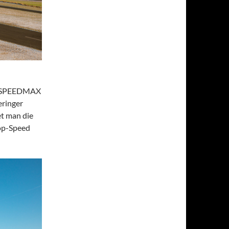
er SPEEDMAX
eringer
t man die
op-Speed