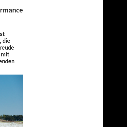
ormance
st
, die
Freude
 mit
henden