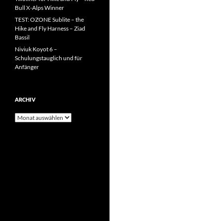
Bull X-Alps Winner
TEST: OZONE Sublite – the
Hike and Fly Harness – Ziad
Bassil
Niviuk Koyot 6 –
Schulungstauglich und für
Anfänger
ARCHIV
Archiv