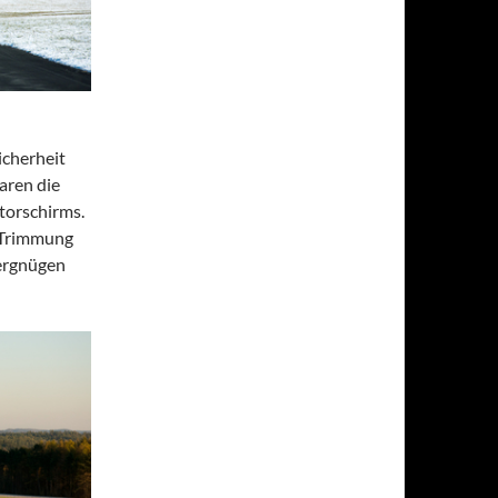
icherheit
aren die
torschirms.
e Trimmung
ergnügen