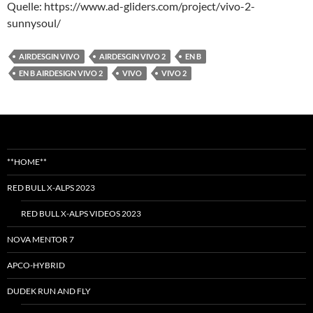
Quelle: https://www.ad-gliders.com/project/vivo-2-
sunnysoul/
AIRDESGIN VIVO
AIRDESGIN VIVO 2
EN B
EN B AIRDESIGN VIVO 2
VIVO
VIVO 2
**HOME**
RED BULL X-ALPS 2023
RED BULL X-ALPS VIDEOS 2023
NOVA MENTOR 7
APCO-HYBRID
DUDEK RUN AND FLY