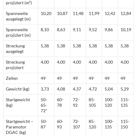
projiziert (m²)
Spannweite
10,20
10,87
11,48
11,99
12,42
12,84
ausgelegt (m)
Spannweite
8,10
8,63
9,11
9,52
9,86
10,19
projiziert (m)
Streckung
5,38
5,38
5,38
5,38
5,38
5,38
ausgelegt
Streckung
4,00
4,00
4,00
4,00
4,00
4,00
projiziert
Zellen
49
49
49
49
49
49
Gewicht (kg)
3,73
4,08
4,37
4,72
5,04
5,29
Startgewicht
50-
60-
72-
85-
100-
115-
(kg)
65-
78
92
105
120
135
72*
Startgewicht –
50-
60-
72-
85-
100-
115-
Paramotor
87
93
107
120
135
150
DGAC (kg)