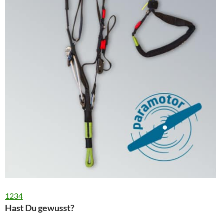
1
2
3
4
Hast Du gewusst?