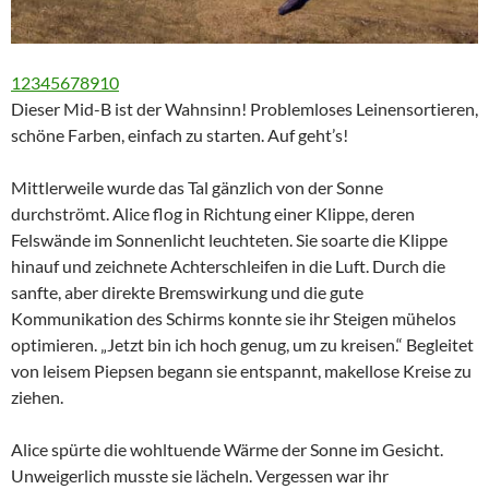
1
2
3
4
5
6
7
8
9
10
Dieser Mid-B ist der Wahnsinn! Problemloses Leinensortieren,
schöne Farben, einfach zu starten. Auf geht’s!
Mittlerweile wurde das Tal gänzlich von der Sonne
durchströmt. Alice flog in Richtung einer Klippe, deren
Felswände im Sonnenlicht leuchteten. Sie soarte die Klippe
hinauf und zeichnete Achterschleifen in die Luft. Durch die
sanfte, aber direkte Bremswirkung und die gute
Kommunikation des Schirms konnte sie ihr Steigen mühelos
optimieren. „Jetzt bin ich hoch genug, um zu kreisen.“ Begleitet
von leisem Piepsen begann sie entspannt, makellose Kreise zu
ziehen.
Alice spürte die wohltuende Wärme der Sonne im Gesicht.
Unweigerlich musste sie lächeln. Vergessen war ihr