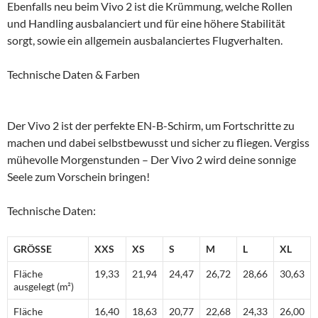
Ebenfalls neu beim Vivo 2 ist die Krümmung, welche Rollen
und Handling ausbalanciert und für eine höhere Stabilität
sorgt, sowie ein allgemein ausbalanciertes Flugverhalten.
Technische Daten & Farben
Der Vivo 2 ist der perfekte EN-B-Schirm, um Fortschritte zu
machen und dabei selbstbewusst und sicher zu fliegen. Vergiss
mühevolle Morgenstunden – Der Vivo 2 wird deine sonnige
Seele zum Vorschein bringen!
Technische Daten:
GRÖSSE
XXS
XS
S
M
L
XL
Fläche
19,33
21,94
24,47
26,72
28,66
30,63
ausgelegt (m²)
Fläche
16,40
18,63
20,77
22,68
24,33
26,00