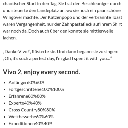
chaotischer Start in den Tag. Sie trat den Beschleuniger durch
und steuerte den Landeplatz an, wo sie noch ein paar schöne
Wingover machte. Der Katzenpopo und der verbrannte Toast
waren Vergangenheit, nur der Zahnpastafleck auf ihrem Shirt
war noch da. Doch auch über den konnte sie mittlerweile
lachen.
„Danke Vivo!“, flüsterte sie. Und dann begann sie zu singen:
„Oh, it’s such a perfect day, I’m glad I spent it with you…”
Vivo 2, enjoy every second.
Anfänger
60%
60%
Fortgeschrittene
100%
100%
Erfahrene
80%
80%
Experte
40%
40%
Cross Country
80%
80%
Wettbewerbe
60%
60%
Expeditionen
40%
40%