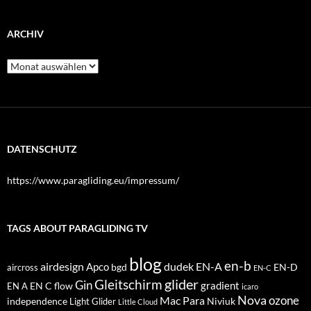
ARCHIV
Archiv
DATENSCHUTZ
https://www.paragliding.eu/impressum/
TAGS ABOUT PARAGLIDING TV
blog
en-b
airdesign
dudek
EN-A
Apco
bgd
EN-D
aircross
EN-C
glider
Gleitschirm
Gin
EN C
flow
gradient
EN A
icaro
Nova
Mac Para
ozone
independence
Niviuk
Light Glider
Little Cloud