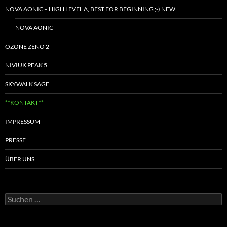
NOVA AONIC – HIGH LEVEL A, BEST FOR BEGINNING ;-) NEW
NOVA AONIC
OZONE ZENO 2
NIVIUK PEAK 5
SKYWALK SAGE
**KONTAKT**
IMPRESSUM
PRESSE
ÜBER UNS
Suchen
nach: