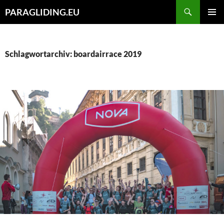
Zum
Suchen
PARAGLIDING.EU
Inhalt
PRIMÄR
springen
MENÜ
Schlagwortarchiv: boardairrace 2019