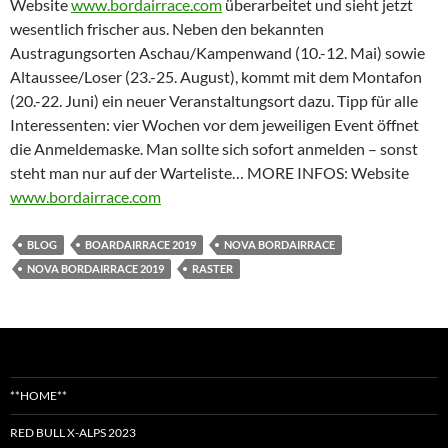
Website
www.bordairrace.com
überarbeitet und sieht jetzt
wesentlich frischer aus. Neben den bekannten
Austragungsorten Aschau/Kampenwand (10.-12. Mai) sowie
Altaussee/Loser (23.-25. August), kommt mit dem Montafon
(20.-22. Juni) ein neuer Veranstaltungsort dazu. Tipp für alle
Interessenten: vier Wochen vor dem jeweiligen Event öffnet
die Anmeldemaske. Man sollte sich sofort anmelden – sonst
steht man nur auf der Warteliste… MORE INFOS: Website
www.bordairrace.com
BLOG
BOARDAIRRACE 2019
NOVA BORDAIRRACE
NOVA BORDAIRRACE 2019
RASTER
**HOME**
RED BULL X-ALPS 2023