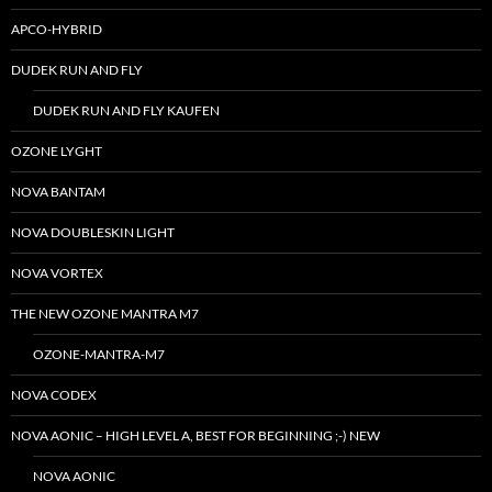
NEUESTE BEITRÄGE
Red Bull X-Alps 2027 Event Calendar
With the Paramotor through USA – and exploded in the Air
NEW – Nova XENON 3 – Twoliner for Hike and Fly – Red Bull X-Alps
Winner
TEST: OZONE Sublite – the Hike and Fly Harness – Ziad Bassil
Niviuk Koyot 6 – Schulungstauglich und für Anfänger
ARCHIV
Archiv