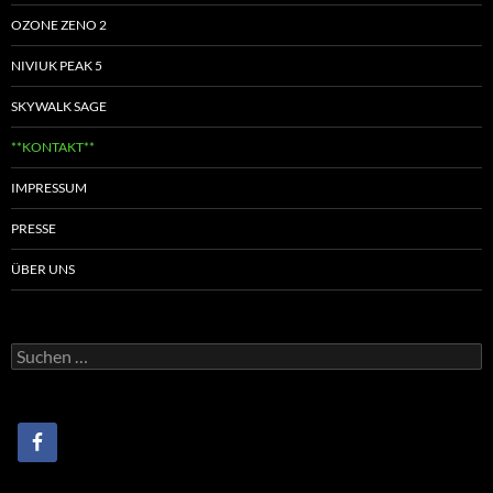
DATENSCHUTZ
https://www.paragliding.eu/impressum/
TAGS ABOUT PARAGLIDING TV
blog
en-b
airdesign
dudek
EN-A
Apco
bgd
EN-D
aircross
EN-C
glider
Gleitschirm
Gin
EN C
flow
gradient
EN A
icaro
Nova
Mac Para
ozone
independence
Niviuk
Light Glider
Little Cloud
paragliding
paramotor
Phi-Air
paraglider
paragliding TV
Pro design
raster
skywalk
sky
Skyman
Red Bull x-alps
red bull xalps
Sir Edmund
tandem
SOL
Windtech
Supair
UP
Speedwing
Triple Seven
Datenschutzerklärung
Stolz präsentiert von WordPress