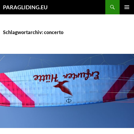
Zum
Suchen
PARAGLIDING.EU
Inhalt
PRIMÄR
springen
MENÜ
Schlagwortarchiv: concerto