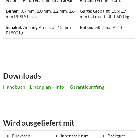
Nylon rip-stop Hard finish 36 gr/sm
Battens (Profile front)
Leinen:
0,7 mm, 1,0 mm, 1,2 mm, 1,6
Gurte:
Globalfit 15 x 1,7
mm PPSLS Liros
mm flat multi Bl. 1.600 kg
Schäkel:
Ansung Precision 15 mm
Rollen:
ISR / Sol PL14
Bl 800 kg
Downloads
Handbuch
Linenplan
Info
Garantieumfang
Wird ausgeliefert mit
Rucksack
Innensack zum
Packgurt