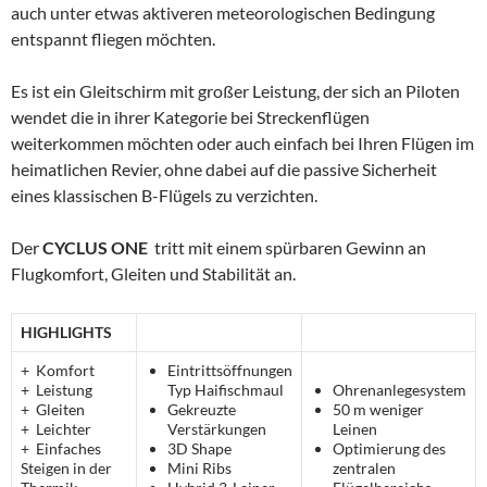
auch unter etwas aktiveren meteorologischen Bedingung
entspannt fliegen möchten.
Es ist ein Gleitschirm mit großer Leistung, der sich an Piloten
wendet die in ihrer Kategorie bei Streckenflügen
weiterkommen möchten oder auch einfach bei Ihren Flügen im
heimatlichen Revier, ohne dabei auf die passive Sicherheit
eines klassischen B-Flügels zu verzichten.
Der
CYCLUS ONE
tritt mit einem spürbaren Gewinn an
Flugkomfort, Gleiten und Stabilität an.
HIGHLIGHTS
+ Komfort
Eintrittsöffnungen
+ Leistung
Typ Haifischmaul
Ohrenanlegesystem
+ Gleiten
Gekreuzte
50 m weniger
+ Leichter
Verstärkungen
Leinen
+ Einfaches
3D Shape
Optimierung des
Steigen in der
Mini Ribs
zentralen