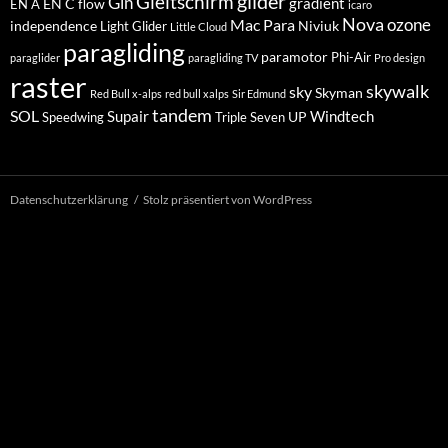
glider
Gleitschirm
Gin
EN C
flow
gradient
EN A
icaro
Nova
Mac Para
ozone
independence
Niviuk
Light Glider
Little Cloud
paragliding
paramotor
Phi-Air
paraglider
paragliding TV
Pro design
raster
skywalk
sky
Skyman
Red Bull x-alps
red bull xalps
Sir Edmund
tandem
SOL
Windtech
Supair
UP
Speedwing
Triple Seven
Datenschutzerklärung
Stolz präsentiert von WordPress