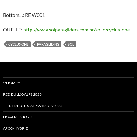
Bottom…:
RE W001
QUELLE:
http://www.solparagliders.com.br/solid/cyclus_one
CYCLUS ONE
PARAGLIDING
SOL
**HOME**
RED BULL X-ALPS 2023
RED BULL X-ALPS VIDEOS 2023
NOVA MENTOR 7
APCO-HYBRID