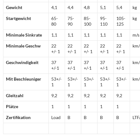
Gewicht
4,1
4,4
4,8
5,1
5,4
kg
Startgewicht
65-
75-
85-
95-
105-
kg
80
90
100
110
125
Minimale Sinkrate
1,1
1,1
1,1
1,1
1,1
m/s
Minimale Geschw
22
22
22
22
22
km/
+/- 1
+/- 1
+/- 1
+/- 1
+/- 1
Geschwindigkeit
37
37
37
37
37
km/
+/-1
+/-1
+/-1
+/-1
+/-1
Mit Beschleuniger
53+/-
53+/-
53+/-
53+/-
53+/-
km/
1
1
1
1
1
Gleitzahl
9,2
9,2
9,2
9,2
9,2
Plätze
1
1
1
1
1
Zertifikation
Load
B
B
B
B
LTF