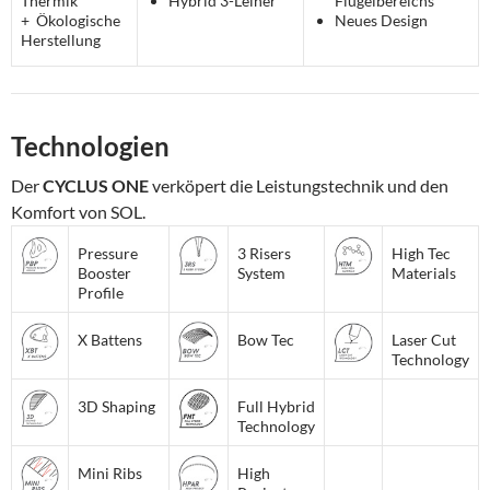
Thermik
Hybrid 3-Leiner
Flügelbereichs
+ Ökologische
Neues Design
Herstellung
Technologien
Der
CYCLUS ONE
verköpert die Leistungstechnik und den
Komfort von SOL.
Pressure
3 Risers
High Tec
Booster
System
Materials
Profile
X Battens
Bow Tec
Laser Cut
Technology
3D Shaping
Full Hybrid
Technology
Mini Ribs
High