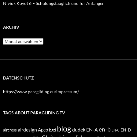
Niviuk Koyot 6 – Schulungstauglich und für Anfänger
ARCHIV
Archiv
DATENSCHUTZ
https://www.paragliding.eu/impressum/
TAGS ABOUT PARAGLIDING TV
blog
en-b
airdesign
dudek
EN-A
Apco
bgd
EN-D
aircross
EN-C