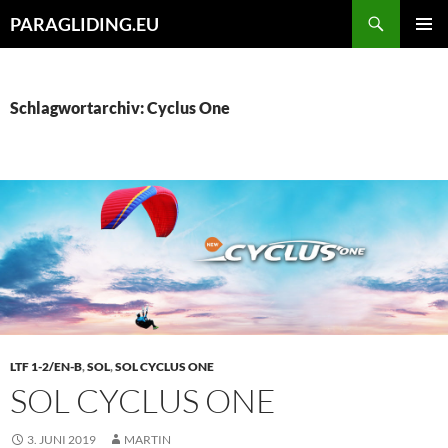
Zum
Suchen
PARAGLIDING.EU
Inhalt
PRIMÄR
springen
MENÜ
Schlagwortarchiv: Cyclus One
LTF 1-2/EN-B
,
SOL
,
SOL CYCLUS ONE
SOL CYCLUS ONE
3. JUNI 2019
MARTIN