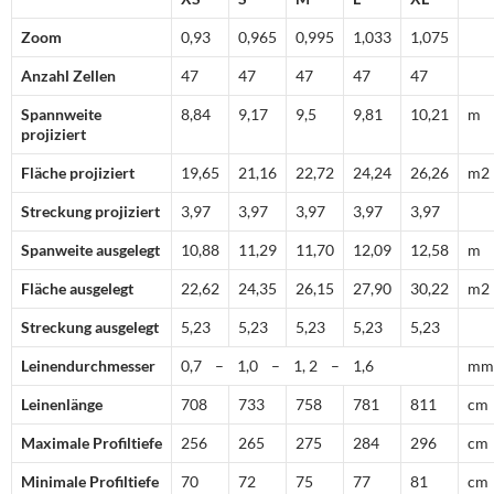
Zoom
0,93
0,965
0,995
1,033
1,075
Anzahl Zellen
47
47
47
47
47
Spannweite
8,84
9,17
9,5
9,81
10,21
m
projiziert
Fläche projiziert
19,65
21,16
22,72
24,24
26,26
m2
Streckung projiziert
3,97
3,97
3,97
3,97
3,97
Spanweite ausgelegt
10,88
11,29
11,70
12,09
12,58
m
Fläche ausgelegt
22,62
24,35
26,15
27,90
30,22
m2
Streckung ausgelegt
5,23
5,23
5,23
5,23
5,23
Leinendurchmesser
0,7 – 1,0 – 1, 2 – 1,6
mm
Leinenlänge
708
733
758
781
811
cm
Maximale Profiltiefe
256
265
275
284
296
cm
Minimale Profiltiefe
70
72
75
77
81
cm