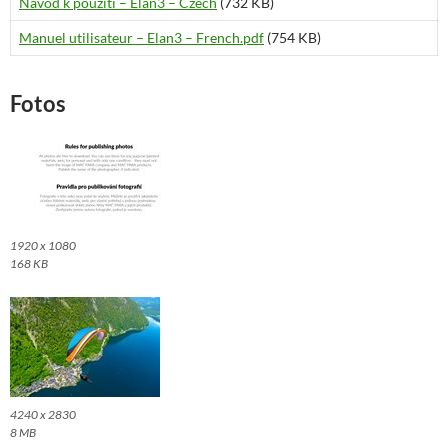
Návod k použití – Elan3 – Czech
(732 KB)
Manuel utilisateur – Elan3 – French.pdf
(754 KB)
Fotos
1920 x 1080
168 KB
4240 x 2830
8 MB