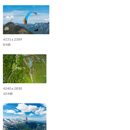
4151 x 2589
8 MB
4240 x 2830
10 MB