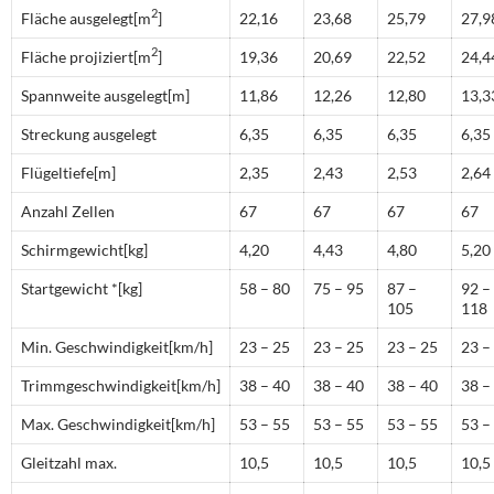
2
Fläche ausgelegt[m
]
22,16
23,68
25,79
27,9
2
Fläche projiziert[m
]
19,36
20,69
22,52
24,4
Spannweite ausgelegt[m]
11,86
12,26
12,80
13,3
Streckung ausgelegt
6,35
6,35
6,35
6,35
Flügeltiefe[m]
2,35
2,43
2,53
2,64
Anzahl Zellen
67
67
67
67
Schirmgewicht[kg]
4,20
4,43
4,80
5,20
Startgewicht *[kg]
58 – 80
75 – 95
87 –
92 –
105
118
Min. Geschwindigkeit[km/h]
23 – 25
23 – 25
23 – 25
23 –
Trimmgeschwindigkeit[km/h]
38 – 40
38 – 40
38 – 40
38 –
Max. Geschwindigkeit[km/h]
53 – 55
53 – 55
53 – 55
53 –
Gleitzahl max.
10,5
10,5
10,5
10,5