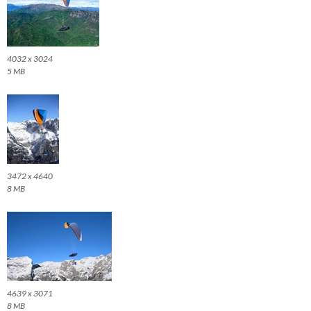
4032 x 3024
5 MB
3472 x 4640
8 MB
4639 x 3071
8 MB