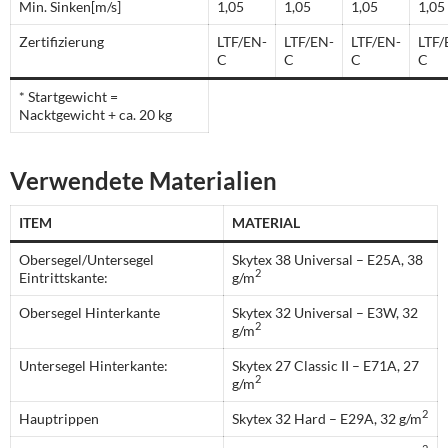
Min. Sinken[m/s]
1,05
1,05
1,05
1,05
Zertifizierung
LTF/EN-
LTF/EN-
LTF/EN-
LTF/
C
C
C
C
* Startgewicht =
Nacktgewicht + ca. 20 kg
Verwendete Materialien
ITEM
MATERIAL
Obersegel/Untersegel
Skytex 38 Universal – E25A, 38
2
Eintrittskante:
g/m
Obersegel Hinterkante
Skytex 32 Universal – E3W, 32
2
g/m
Untersegel Hinterkante:
Skytex 27 Classic II – E71A, 27
2
g/m
2
Hauptrippen
Skytex 32 Hard – E29A, 32 g/m