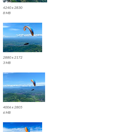
4240 x 2830
8 MB
2880 x 2172
3 MB
4006 x 2805
6 MB