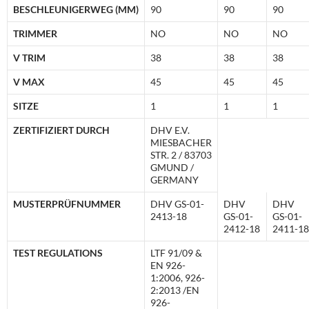
BESCHLEUNIGERWEG (MM)
90
90
90
TRIMMER
NO
NO
NO
V TRIM
38
38
38
V MAX
45
45
45
SITZE
1
1
1
ZERTIFIZIERT DURCH
DHV E.V.
MIESBACHER
STR. 2 / 83703
GMUND /
GERMANY
MUSTERPRÜFNUMMER
DHV GS-01-
DHV
DHV
2413-18
GS-01-
GS-01-
2412-18
2411-18
TEST REGULATIONS
LTF 91/09 &
EN 926-
1:2006, 926-
2:2013 /EN
926-