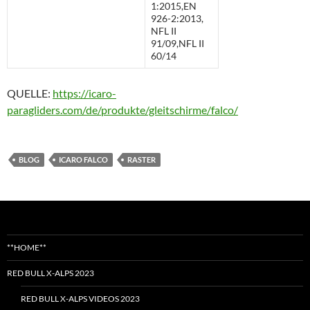
1:2015,EN
926-2:2013,
NFL II
91/09,NFL II
60/14
QUELLE:
https://icaro-
paragliders.com/de/produkte/gleitschirme/falco/
BLOG
ICARO FALCO
RASTER
**HOME**
RED BULL X-ALPS 2023
RED BULL X-ALPS VIDEOS 2023