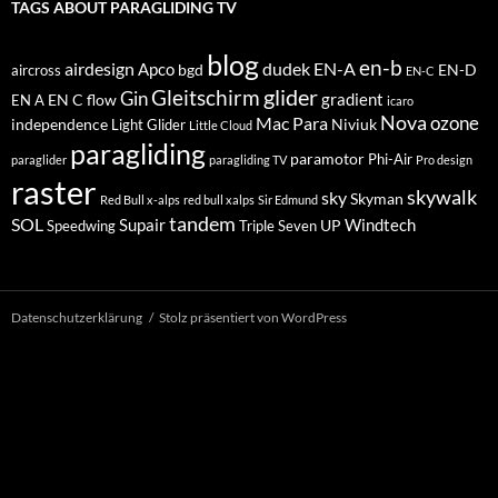
TAGS ABOUT PARAGLIDING TV
blog
en-b
airdesign
dudek
EN-A
Apco
bgd
EN-D
aircross
EN-C
glider
Gleitschirm
Gin
EN C
flow
gradient
EN A
icaro
Nova
Mac Para
ozone
independence
Niviuk
Light Glider
Little Cloud
paragliding
paramotor
Phi-Air
paraglider
paragliding TV
Pro design
raster
skywalk
sky
Skyman
Red Bull x-alps
red bull xalps
Sir Edmund
tandem
SOL
Windtech
Supair
UP
Speedwing
Triple Seven
Datenschutzerklärung
Stolz präsentiert von WordPress