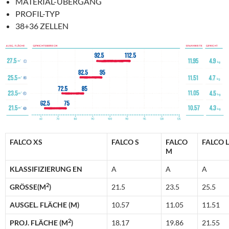
MATERIAL-ÜBERGANG
PROFIL-TYP
38+36 ZELLEN
FALCO XS
FALCO S
FALCO
FALCO L
M
KLASSIFIZIERUNG EN
A
A
A
2
GRÖSSE(M
)
21.5
23.5
25.5
AUSGEL. FLÄCHE (M)
10.57
11.05
11.51
2
PROJ. FLÄCHE (M
)
18.17
19.86
21.55