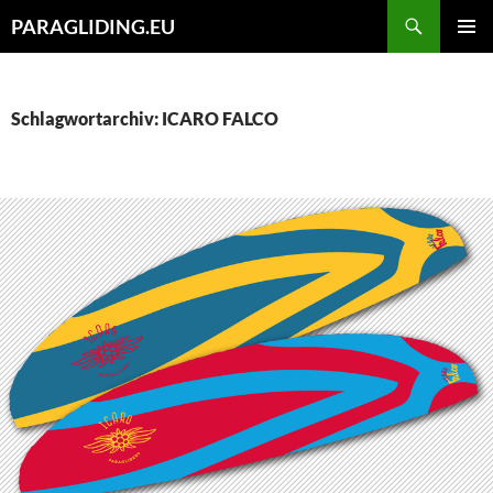
Zum
Suchen
PARAGLIDING.EU
Inhalt
PRIMÄR
springen
MENÜ
Schlagwortarchiv: ICARO FALCO