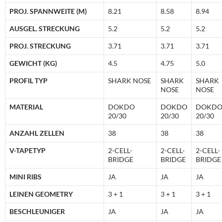
PROJ. SPANNWEITE (M)
8.21
8.58
8.94
AUSGEL. STRECKUNG
5.2
5.2
5.2
PROJ. STRECKUNG
3.71
3.71
3.71
GEWICHT (KG)
4.5
4.75
5.0
PROFIL TYP
SHARK NOSE
SHARK
SHARK
NOSE
NOSE
MATERIAL
DOKDO
DOKDO
DOKD
20/30
20/30
20/30
ANZAHL ZELLEN
38
38
38
V-TAPETYP
2-CELL-
2-CELL-
2-CELL-
BRIDGE
BRIDGE
BRIDGE
MINI RIBS
JA
JA
JA
LEINEN GEOMETRY
3 + 1
3 + 1
3 + 1
BESCHLEUNIGER
JA
JA
JA