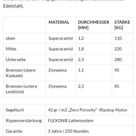
Edelstahl.
MATERIAL
DURCHMESSER
STÄRKE
[MM]
[KG]
oben
Superaramid
1.2
110
Mitte
Superaramid
1.8
220
Unterseite
Superaramid
2.3
280
Bremsen (obere
Dyneema
1.1
95
Kaskade)
Bremsen (untere
Dyneema
2.3
85
Lenklinie)
Segeltuch
42 gr / m2 „Zero Porosity“ -Ripstop-Nylon
Rippenverstärkung
FLEXON® Lattensystem
Garantie
3 Jahre / 250 Stunden