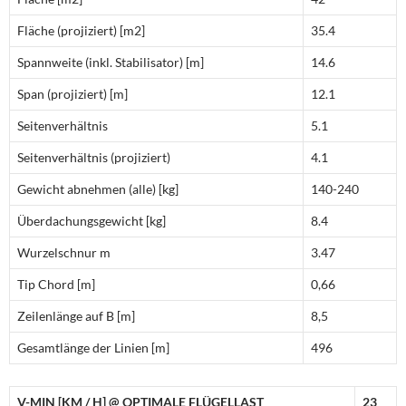
Fläche (projiziert) [m2]
35.4
Spannweite (inkl. Stabilisator) [m]
14.6
Span (projiziert) [m]
12.1
Seitenverhältnis
5.1
Seitenverhältnis (projiziert)
4.1
Gewicht abnehmen (alle) [kg]
140-240
Überdachungsgewicht [kg]
8.4
Wurzelschnur m
3.47
Tip Chord [m]
0,66
Zeilenlänge auf B [m]
8,5
Gesamtlänge der Linien [m]
496
V-MIN [KM / H] @ OPTIMALE FLÜGELLAST
23