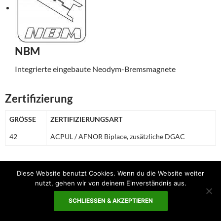
NBM
Integrierte eingebaute Neodym-Bremsmagnete
Zertifizierung
GRÖSSE
ZERTIFIZIERUNGSART
42
ACPUL / AFNOR Biplace, zusätzliche DGAC
Handbuch
Diese Website benutzt Cookies. Wenn du die Website weiter
nutzt, gehen wir von deinem Einverständnis aus.
Handbuch – Spielen Sie 42 MK II
Certificate – Spielen Sie 42 MK II
SCHLIESSEN & AKZEPTIEREN