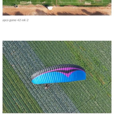
apco-game-42-mk-2