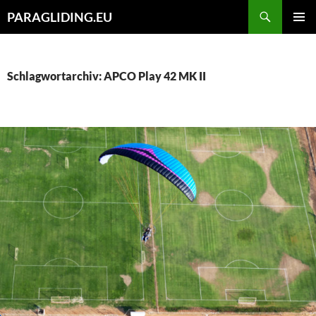
Zum
Suchen
PARAGLIDING.EU
Inhalt
PRIMÄR
springen
MENÜ
Schlagwortarchiv: APCO Play 42 MK II