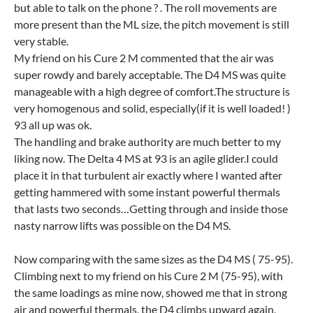
but able to talk on the phone
?
. The roll movements are
more present than the ML size, the pitch movement is still
very stable.
My friend on his Cure 2 M commented that the air was
super rowdy and barely acceptable. The D4 MS was quite
manageable with a high degree of comfort.The structure is
very homogenous and solid, especially(if it is well loaded! )
93 all up was ok.
The handling and brake authority are much better to my
liking now. The Delta 4 MS at 93 is an agile glider.I could
place it in that turbulent air exactly where I wanted after
getting hammered with some instant powerful thermals
that lasts two seconds…Getting through and inside those
nasty narrow lifts was possible on the D4 MS.
Now comparing with the same sizes as the D4 MS ( 75-95).
Climbing next to my friend on his Cure 2 M (75-95), with
the same loadings as mine now, showed me that in strong
air and powerful thermals, the D4 climbs upward again,