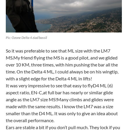
Pic: Ozone Delta 4 ziad bassil
So it was preferable to see that ML size with the LM7
MS.My friend flying the MS is a good pilot, and we glided
over 10 KM, three times, with him pushing the bar all the
time. On the Delta 4 ML, I could always be on his wingtip,
with a slight edge for the Delta 4 ML in lifts!
It was very impressive to see that easy to flyD4 ML (6)
aspect ratio, EN-C,at full bar has nearly or similar glide
angle as the LM7 size MS!Many climbs and glides were
made with the same results. I know the LM7 was a size
smaller than the D4 ML. It was only to give an idea about
the overall performance.
Ears are stable a bit if you don’t pull much. They lock if you