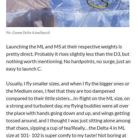
Pic: Ozone Delta 4 ziad bassil
Launching the ML and MS at their respective weights is
pretty direct. Probably it rises slightly less than the D3, but
nothing worth mentioning. No hardpoints, no surge, just an
easy to launch C.
Usually, I fly smaller sizes, and when I fly the bigger ones or
the Medium ones, I feel that they are too dampened
compared to their little sisters…In-flight on the ML size, on
a strong and turbulent day, my flying buddies were all over
the place with hands going down and up, and wings getting
tossed around, and I thought I was just sitting alone among
that chaos, sipping a cup of tea!Really…the Delta 4 in ML
size at 101- 102 is super comfy to my taste! Not boring at