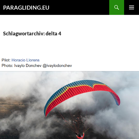
Zum
Suchen
PARAGLIDING.EU
Inhalt
PRIMÄR
springen
MENÜ
Schlagwortarchiv: delta 4