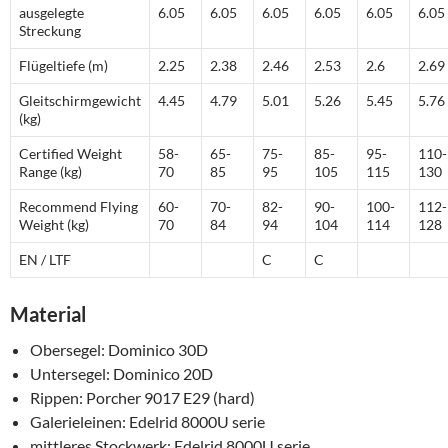
ausgelegte
6.05
6.05
6.05
6.05
6.05
6.05
Streckung
Flügeltiefe (m)
2.25
2.38
2.46
2.53
2.6
2.69
Gleitschirmgewicht
4.45
4.79
5.01
5.26
5.45
5.76
(kg)
Certified Weight
58-
65-
75-
85-
95-
110-
Range (kg)
70
85
95
105
115
130
Recommend Flying
60-
70-
82-
90-
100-
112-
Weight (kg)
70
84
94
104
114
128
EN / LTF
C
C
Material
Obersegel: Dominico 30D
Untersegel: Dominico 20D
Rippen: Porcher 9017 E29 (hard)
Galerieleinen: Edelrid 8000U serie
mittleres Stockwerk: Edelrid 8000U serie