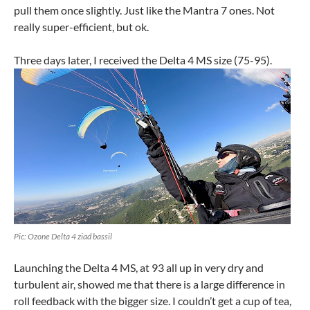
pull them once slightly. Just like the Mantra 7 ones. Not
really super-efficient, but ok.
Three days later, I received the Delta 4 MS size (75-95).
Pic: Ozone Delta 4 ziad bassil
Launching the Delta 4 MS, at 93 all up in very dry and
turbulent air, showed me that there is a large difference in
roll feedback with the bigger size. I couldn’t get a cup of tea,